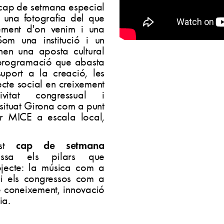
 cap de setmana especial
r una fotografia del que
ement d'on venim i una
om una institució i un
en una aposta cultural
programació que abasta
suport a la creació, les
cte social en creixement
tat congressual i
situat Girona com a punt
or MICE a escala local,
cap de setmana
est
sa els pilars que
ojecte: la música com a
, i els congressos com a
e coneixement, innovació
ia.