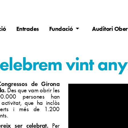
ió
Entrades
Fundació
Auditori Ober
elebrem vint any
Congressos de Girona
da.
Des que vam obrir les
00.000 persones han
activitat, que ha inclòs
erts i més de 1.200
nts.
eix ser celebrat.
Per