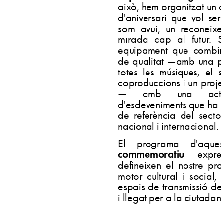
això, hem organitzat un
d'aniversari que vol se
som avui, un reconeix
mirada cap al futur. S
equipament que combin
de qualitat —amb una 
totes les músiques, el 
coproduccions i un proje
— amb una activi
d'esdeveniments que ha 
de referència del sect
nacional i internacional.
El programa d'aqu
commemoratiu
expres
defineixen el nostre pr
motor cultural i social
espais de transmissió d
i llegat per a la ciutadan