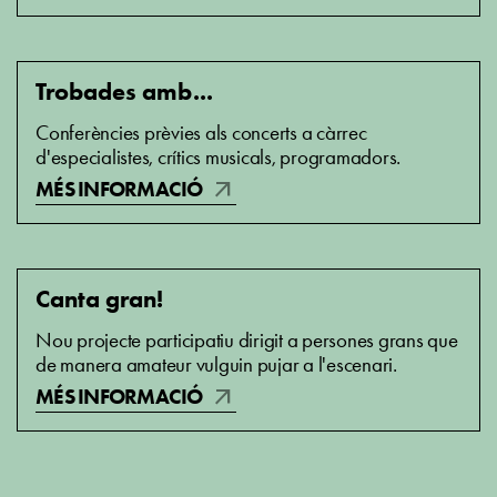
Trobades amb...
Conferències prèvies als concerts a càrrec
d'especialistes, crítics musicals, programadors.
arrow_outward
MÉS INFORMACIÓ
Canta gran!
Nou projecte participatiu dirigit a persones grans que
de manera amateur vulguin pujar a l'escenari.
arrow_outward
MÉS INFORMACIÓ