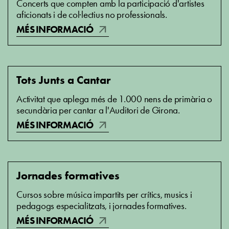
Concerts que compten amb la participació d'artistes
aficionats i de col·lectius no professionals.
arrow_outward
MÉS INFORMACIÓ
Tots Junts a Cantar
Activitat que aplega més de 1.000 nens de primària o
secundària per cantar a l'Auditori de Girona.
arrow_outward
MÉS INFORMACIÓ
Jornades formatives
Cursos sobre música impartits per crítics, musics i
pedagogs especialitzats, i jornades formatives.
arrow_outward
MÉS INFORMACIÓ