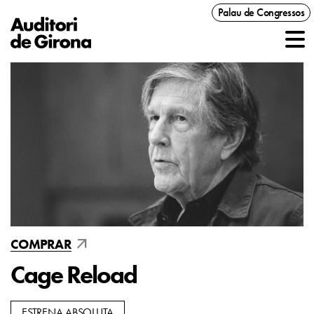
Palau de Congressos
arrow_outward
COMPRAR
Cage Reload
ESTRENA ABSOLUTA