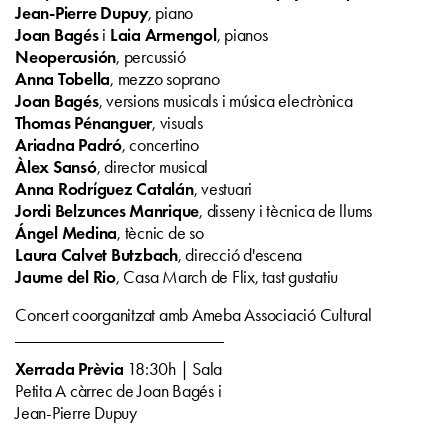
Jean-Pierre Dupuy
, piano
Joan Bagés
Laia Armengol
i
, pianos
Neopercusión
, percussió
Anna Tobella
, mezzo soprano
Joan Bagés
, versions musicals i música electrònica
Thomas Pénanguer
, visuals
Ariadna Padró
, concertino
Àlex Sansó
, director musical
Anna Rodríguez Catalán
, vestuari
Jordi Belzunces Manrique
, disseny i tècnica de llums
Ángel Medina
, tècnic de so
Laura Calvet Butzbach
, direcció d'escena
Jaume del Rio
, Casa March de Flix, tast gustatiu
Concert coorganitzat amb Ameba Associació Cultural
Xerrada Prèvia
18:30h | Sala
Petita A càrrec de Joan Bagés i
Jean-Pierre Dupuy