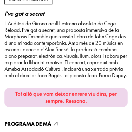
I've got a secret
L'Auditori de Girona acull l'estrena absoluta de Cage
Reload. I've got a secret, una proposta immersiva de la
Morphosis Ensemble que revisita l'obra de John Cage des
d'una mirada contemporània. Amb més de 20 músics en
escena i direcció d'Àlex Sansó, la producció combina
piano preparat, electrònica, visuals, llum, olors i sabors per
explorar la llibertat creativa. El concert, coproduït amb
Ameba Associació Cultural, inclourà una xerrada prèvia
amb el director Joan Bagés i el pianista Jean-Pierre Dupuy.
Tot allò que vam deixar enrere viu dins, per
sempre. Ressona.
arrow_outward
PROGRAMA DE MÀ