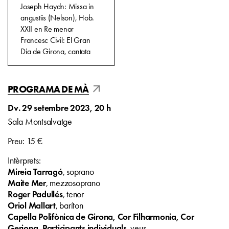
Joseph Haydn: Missa in
angustiis (Nelson), Hob.
XXII en Re menor
Francesc Civil: El Gran
Dia de Girona, cantata
arrow_outward
PROGRAMA DE MÀ
Dv. 29 setembre 2023, 20 h
Sala Montsalvatge
Preu: 15 €
Intèrprets:
Mireia Tarragó
, soprano
Maite Mer
, mezzosoprano
Roger Padullés
, tenor
Oriol Mallart
, baríton
Capella Polifònica de Girona, Cor Filharmonia, Cor
Geriona, Participants individuals
, veus