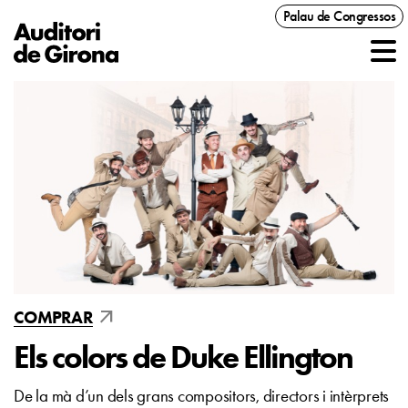
Palau de Congressos
arrow_outward
COMPRAR
Els colors de Duke Ellington
De la mà d’un dels grans compositors, directors i intèrprets