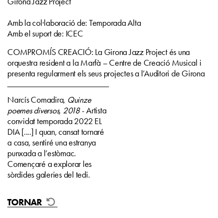
Girona Jazz Project
Amb la col·laboració de: Temporada Alta
Amb el suport de: ICEC
COMPROMÍS CREACIÓ: La Girona Jazz Project és una
orquestra resident a la Marfà – Centre de Creació Musical i
presenta regularment els seus projectes a l’Auditori de Girona
Narcís Comadira,
Quinze
poemes diversos, 2018
- Artista
convidat temporada 2022 EL
DIA [....] I quan, cansat tornaré
a casa, sentiré una estranya
punxada a l’estòmac.
Començaré a explorar les
sòrdides galeries del tedi.
TORNAR