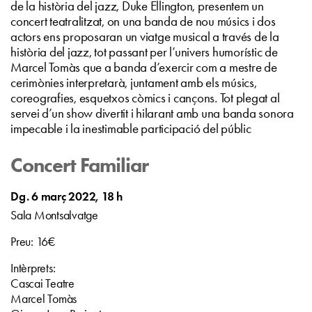
de la història del jazz, Duke Ellington, presentem un
concert teatralitzat, on una banda de nou músics i dos
actors ens proposaran un viatge musical a través de la
història del jazz, tot passant per l’univers humorístic de
Marcel Tomàs que a banda d’exercir com a mestre de
cerimònies interpretarà, juntament amb els músics,
coreografies, esquetxos còmics i cançons. Tot plegat al
servei d’un show divertit i hilarant amb una banda sonora
impecable i la inestimable participació del públic
Concert Familiar
Dg. 6 març 2022, 18 h
Sala Montsalvatge
Preu: 16€
Intèrprets:
Cascai Teatre
Marcel Tomàs