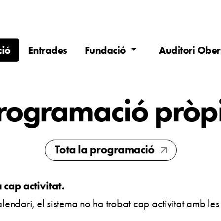
ió
Entrades
Fundació
Auditori Ober
rogramació pròp
Tota la programació
arrow_outward
cap activitat.
lendari, el sistema no ha trobat cap activitat amb le