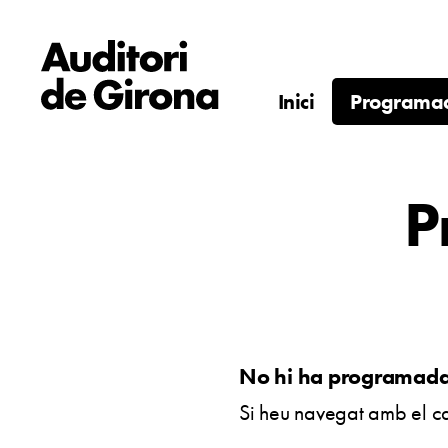
Inici
Programac
P
No hi ha programada 
Si heu navegat amb el ca